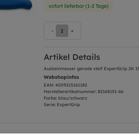
sofort lieferbar (1-2 Tage)
-
+
Artikel Details
Ausbeinmesser gerade steif ExpertGrip 2K 
Webshopinfos
EAN: 4009215161182
Herstellerartikelnummer: 82168151-66
Farbe: blau/schwarz
Serie: ExpertGrip