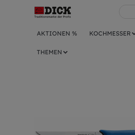
AKTIONEN %
KOCHMESSER
Serien
ExpertGrip
Ausbeinmesser gera
THEMEN