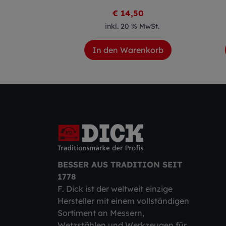
9
€ 14,50
 MwSt.
inkl. 20 % MwSt.
enkorb
In den Warenkorb
BESSER AUS TRADITION SEIT
1778
F. Dick ist der weltweit einzige
Hersteller mit einem vollständigen
Sortiment an Messern,
Wetzstählen und Werkzeugen für