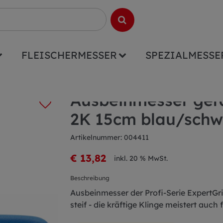
FLEISCHERMESSER
SPEZIALMESSE
de steif ExpertGrip 2K 15cm blau/schwarz
Ausbeinmesser gera
2K 15cm blau/schw
Artikelnummer: 004411
€ 13,82
inkl. 20 % MwSt.
Beschreibung
Ausbeinmesser der Profi-Serie ExpertGr
steif - die kräftige Klinge meistert auch 