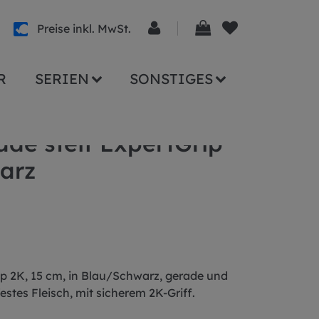
Preise inkl. MwSt.
R
SERIEN
SONSTIGES
de steif ExpertGrip
arz
ip 2K, 15 cm, in Blau/Schwarz, gerade und
festes Fleisch, mit sicherem 2K-Griff.