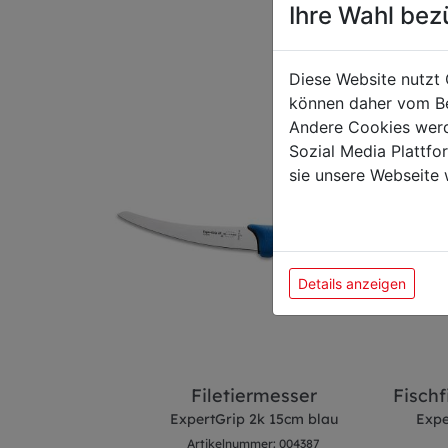
Das k
Ihre Wahl bez
Diese Website nutzt 
können daher vom Be
Andere Cookies werd
Sozial Media Plattf
sie unsere Webseite 
Details anzeigen
sser
Filetiermesser
Fischf
18cm blau
ExpertGrip 2k 15cm blau
Expe
 004776
Artikelnummer: 004387