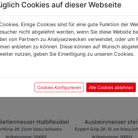
önnte Sie auch interes
üglich Cookies auf dieser Webseite
Cookies. Einige Cookies sind für eine gute Funktion der W
sucher nicht abgelehnt werden, wenn Sie diese Website b
en von Partnern zu Analysezwecken verwendet, oder um 
ormen anbieten zu können. Diese können auf Wunsch abgele
weiter nutzen, geben Sie Einwilligung zu unseren Cookies.
Cookies Konfigurieren
Alle Cookies ablehnen
iletiermesser Halbflexibel
Ausbeinmesser stei
rtGrip 2K 21cm blau/schwarz
Expert Grip 2K 15 cm blau/sc
Artikelnummer: 004302
Artikelnummer: 000511